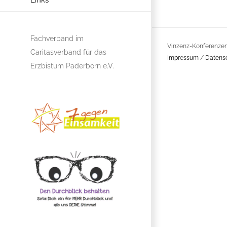
Links
Fachverband im
Vinzenz-Konferenzen 
Caritasverband für das
Impressum
/
Datens
Erzbistum Paderborn e.V.
Gemeinschaftsprojekt
7
gegen
Einsamkeit
Den
Durchblick
behalten
weil
Brillen
Teilhabe
ermöglichen!