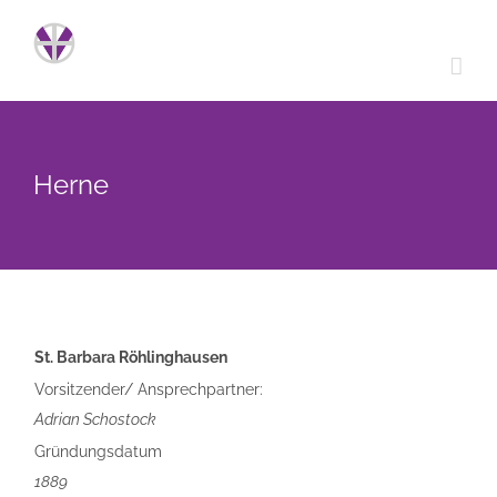
Zum
Inhalt
springen
Herne
St. Barbara Röhlinghausen
Vorsitzender/ Ansprechpartner:
Adrian Schostock
Gründungsdatum
1889