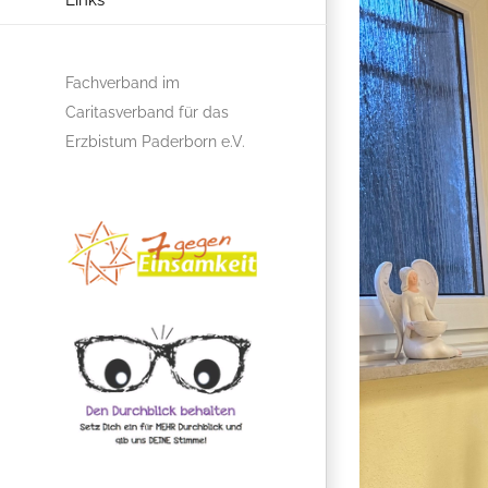
Links
Fachverband im
Caritasverband für das
Erzbistum Paderborn e.V.
Gemeinschaftsprojekt
7
gegen
Einsamkeit
Den
Durchblick
behalten
weil
Brillen
Teilhabe
ermöglichen!